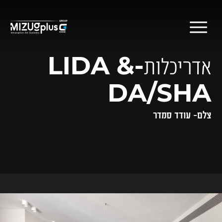
דלג לתוכן
דלג לסרגל הניווט
אדריכלות-LIDA &
DA/SHA
צלם- עודד סמדר